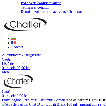
Politica de confidentialitate
Termeni si conditii
Regulament promotii active pe Chatler.ro
Contact
Autentificare / Înregistrare
Caută
Listă de dorințe
0
articole
/
0,00
lei
Meniu
Caută
0
articole
0,00
lei
Prima pagină
Parfumuri
Parfumuri Barbati
Apa de parfum Chat D’Or 