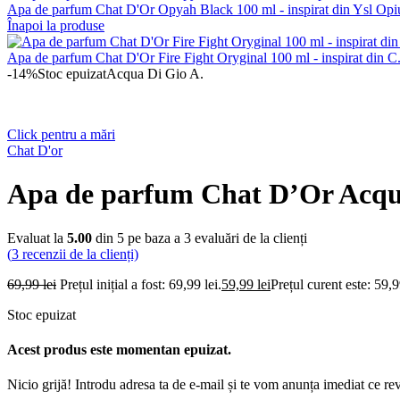
Apa de parfum Chat D'Or Opyah Black 100 ml - inspirat din Ysl O
Înapoi la produse
Apa de parfum Chat D'Or Fire Fight Oryginal 100 ml - inspirat din 
-14%
Stoc epuizat
Acqua Di Gio A.
Click pentru a mări
Chat D'or
Apa de parfum Chat D’Or Acqua
Evaluat la
5.00
din 5 pe baza a
3
evaluări de la clienți
(
3
recenzii de la clienți)
69,99
lei
Prețul inițial a fost: 69,99 lei.
59,99
lei
Prețul curent este: 59,9
Stoc epuizat
Acest produs este momentan epuizat.
Nicio grijă! Introdu adresa ta de e-mail și te vom anunța imediat ce rev