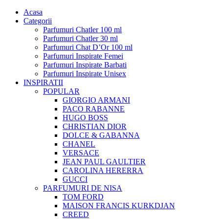
Acasa
Categorii
Parfumuri Chatler 100 ml
Parfumuri Chatler 30 ml
Parfumuri Chat D’Or 100 ml
Parfumuri Inspirate Femei
Parfumuri Inspirate Barbati
Parfumuri Inspirate Unisex
INSPIRATII
POPULAR
GIORGIO ARMANI
PACO RABANNE
HUGO BOSS
CHRISTIAN DIOR
DOLCE & GABANNA
CHANEL
VERSACE
JEAN PAUL GAULTIER
CAROLINA HERERRA
GUCCI
PARFUMURI DE NISA
TOM FORD
MAISON FRANCIS KURKDJAN
CREED