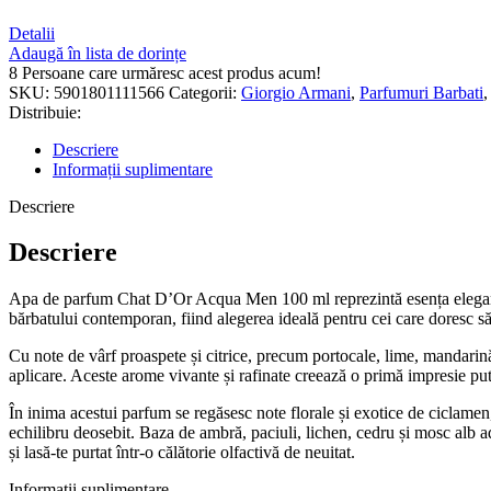
Detalii
Adaugă în lista de dorințe
8
Persoane care urmăresc acest produs acum!
SKU:
5901801111566
Categorii:
Giorgio Armani
,
Parfumuri Barbati
,
Distribuie:
Descriere
Informații suplimentare
Descriere
Descriere
Apa de parfum Chat D’Or Acqua Men 100 ml reprezintă esența eleganței
bărbatului contemporan, fiind alegerea ideală pentru cei care doresc să 
Cu note de vârf proaspete și citrice, precum portocale, lime, mandari
aplicare. Aceste arome vivante și rafinate creează o primă impresie put
În inima acestui parfum se regăsesc note florale și exotice de ciclamen,
echilibru deosebit. Baza de ambră, paciuli, lichen, cedru și mosc alb 
și lasă-te purtat într-o călătorie olfactivă de neuitat.
Informații suplimentare