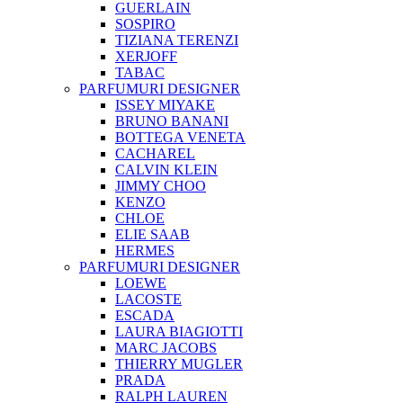
GUERLAIN
SOSPIRO
TIZIANA TERENZI
XERJOFF
TABAC
PARFUMURI DESIGNER
ISSEY MIYAKE
BRUNO BANANI
BOTTEGA VENETA
CACHAREL
CALVIN KLEIN
JIMMY CHOO
KENZO
CHLOE
ELIE SAAB
HERMES
PARFUMURI DESIGNER
LOEWE
LACOSTE
ESCADA
LAURA BIAGIOTTI
MARC JACOBS
THIERRY MUGLER
PRADA
RALPH LAUREN