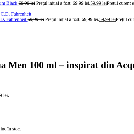
pium Black
69,99
lei
Prețul inițial a fost: 69,99 lei.
59,99
lei
Prețul curent e
C.D. Fahrenheit
69,99
lei
Prețul inițial a fost: 69,99 lei.
59,99
lei
Prețul cur
 Men 100 ml – inspirat din Acq
9 lei.
ine în stoc.