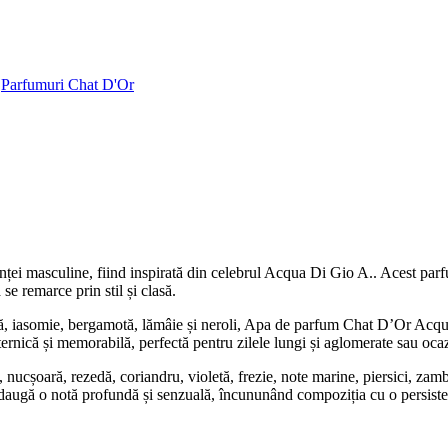
Parfumuri Chat D'Or
 masculine, fiind inspirată din celebrul Acqua Di Gio A.. Acest parfum
se remarce prin stil și clasă.
nă, iasomie, bergamotă, lămâie și neroli, Apa de parfum Chat D’Or Acqua
ernică și memorabilă, perfectă pentru zilele lungi și aglomerate sau ocaz
 nucșoară, rezedă, coriandru, violetă, frezie, note marine, piersici, zamb
adaugă o notă profundă și senzuală, încununând compoziția cu o persiste