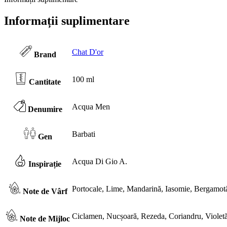
Informații suplimentare
Chat D'or
Brand
100 ml
Cantitate
Acqua Men
Denumire
Barbati
Gen
Acqua Di Gio A.
Inspirație
Portocale, Lime, Mandarină, Iasomie, Bergamot
Note de Vârf
Ciclamen, Nucșoară, Rezeda, Coriandru, Violetă,
Note de Mijloc