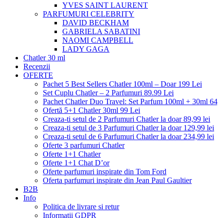
YVES SAINT LAURENT
PARFUMURI CELEBRITY
DAVID BECKHAM
GABRIELA SABATINI
NAOMI CAMPBELL
LADY GAGA
Chatler 30 ml
Recenzii
OFERTE
Pachet 5 Best Sellers Chatler 100ml – Doar 199 Lei
Set Cuplu Chatler – 2 Parfumuri 89.99 Lei
Pachet Chatler Duo Travel: Set Parfum 100ml + 30ml 64
Ofertă 5+1 Chatler 30ml 99 Lei
Creaza-ti setul de 2 Parfumuri Chatler la doar 89,99 lei
Creaza-ti setul de 3 Parfumuri Chatler la doar 129,99 lei
Creaza-ti setul de 6 Parfumuri Chatler la doar 234,99 lei
Oferte 3 parfumuri Chatler
Oferte 1+1 Chatler
Oferte 1+1 Chat D’or
Oferte parfumuri inspirate din Tom Ford
Oferta parfumuri inspirate din Jean Paul Gaultier
B2B
Info
Politica de livrare si retur
Informatii GDPR