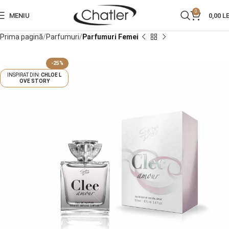
0
MENIU
0,00
LE
Prima pagină
Parfumuri
Parfumuri Femei
-25%
CHLOE L
OVE STORY