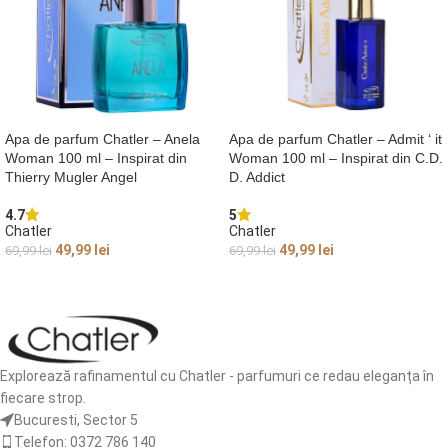
Apa de parfum Chatler – Anela
Apa de parfum Chatler – Admit ‘ it
Woman 100 ml – Inspirat din
Woman 100 ml – Inspirat din C.D.
Thierry Mugler Angel
D. Addict
4.7
5
Chatler
Chatler
49,99
lei
49,99
lei
69,99
lei
69,99
lei
ADAUGĂ ÎN COȘ
ADAUGĂ ÎN COȘ
Explorează rafinamentul cu Chatler - parfumuri ce redau eleganța în
fiecare strop.
Bucuresti, Sector 5
Telefon: 0372 786 140