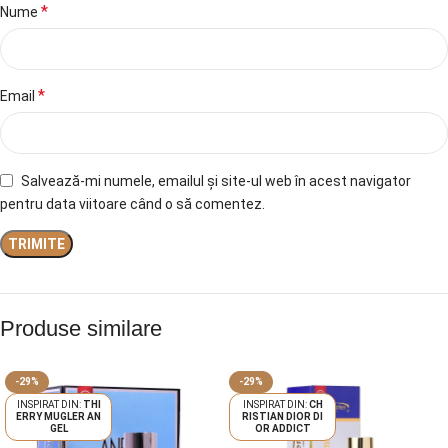
*
Nume
*
Email
Salvează-mi numele, emailul și site-ul web în acest navigator
pentru data viitoare când o să comentez.
Produse similare
-29%
-29%
THI
CH
ERRY MUGLER AN
RISTIAN DIOR DI
GEL
OR ADDICT