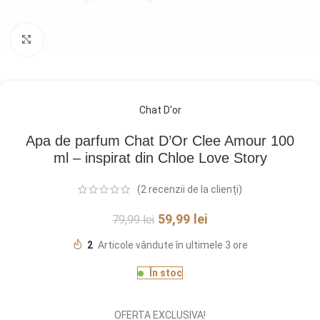
Click pentru a mări
Chat D'or
Apa de parfum Chat D’Or Clee Amour 100
ml – inspirat din Chloe Love Story
(
2
recenzii de la clienți)
59,99
lei
79,99
lei
2
Articole vândute în ultimele 3 ore
În stoc
OFERTA EXCLUSIVA!