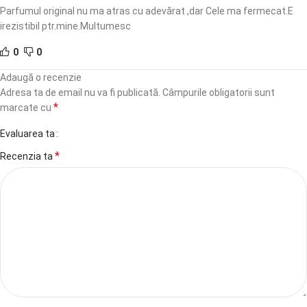
Parfumul original nu ma atras cu adevărat ,dar Cele ma fermecat.E
irezistibil ptr.mine.Multumesc
0
0
Adaugă o recenzie
Adresa ta de email nu va fi publicată.
Câmpurile obligatorii sunt
*
marcate cu
Evaluarea ta
*
Recenzia ta