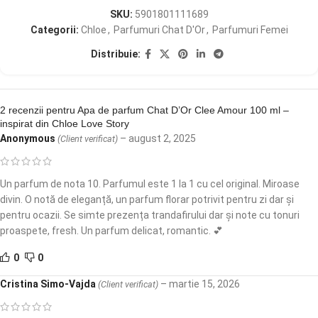
SKU:
5901801111689
Categorii:
Chloe
,
Parfumuri Chat D'Or
,
Parfumuri Femei
Distribuie:
2 recenzii pentru
Apa de parfum Chat D’Or Clee Amour 100 ml –
inspirat din Chloe Love Story
Anonymous
–
august 2, 2025
(Client verificat)
Un parfum de nota 10. Parfumul este 1 la 1 cu cel original. Miroase
divin. O notă de eleganță, un parfum florar potrivit pentru zi dar și
pentru ocazii. Se simte prezența trandafirului dar și note cu tonuri
proaspete, fresh. Un parfum delicat, romantic. 💕
0
0
Cristina Simo-Vajda
–
martie 15, 2026
(Client verificat)