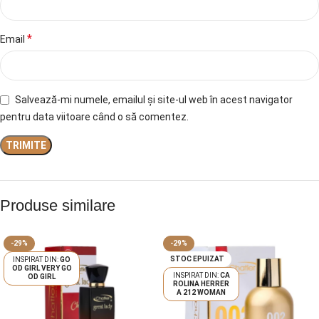
*
Email
Salvează-mi numele, emailul și site-ul web în acest navigator
pentru data viitoare când o să comentez.
Produse similare
-29%
-29%
STOC EPUIZAT
GO
OD GIRL VERY GO
CA
OD GIRL
ROLINA HERRER
A 212 WOMAN