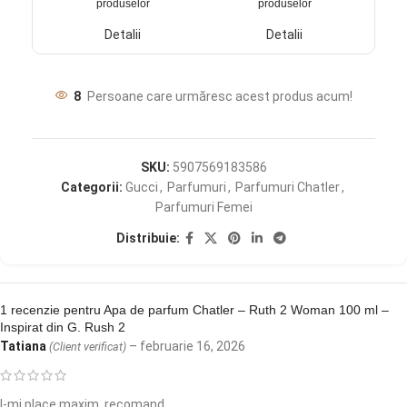
produselor
produselor
Detalii
Detalii
8
Persoane care urmăresc acest produs acum!
SKU:
5907569183586
Categorii:
Gucci
,
Parfumuri
,
Parfumuri Chatler
,
Parfumuri Femei
Distribuie:
1 recenzie pentru
Apa de parfum Chatler – Ruth 2 Woman 100 ml –
Inspirat din G. Rush 2
Tatiana
–
februarie 16, 2026
(Client verificat)
I-mi place maxim, recomand