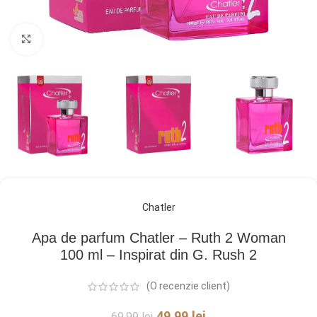
Click pentru a mări
Chatler
Apa de parfum Chatler – Ruth 2 Woman
100 ml – Inspirat din G. Rush 2
(O recenzie client)
49,99
lei
69,99
lei