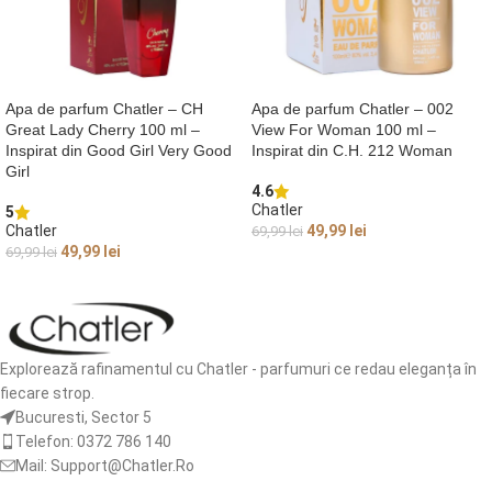
Apa de parfum Chatler – CH
Apa de parfum Chatler – 002
Great Lady Cherry 100 ml –
View For Woman 100 ml –
Inspirat din Good Girl Very Good
Inspirat din C.H. 212 Woman
Girl
4.6
Chatler
5
Chatler
49,99
lei
69,99
lei
49,99
lei
69,99
lei
CITEȘTE MAI MULT
ADAUGĂ ÎN COȘ
Explorează rafinamentul cu Chatler - parfumuri ce redau eleganța în
fiecare strop.
Bucuresti, Sector 5
Telefon: 0372 786 140
Mail: Support@Chatler.Ro