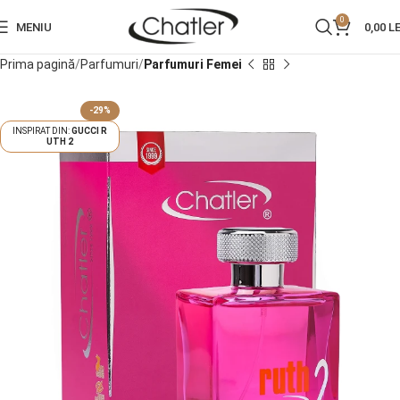
0
MENIU
0,00
LE
Prima pagină
Parfumuri
Parfumuri Femei
-29%
GUCCI R
UTH 2