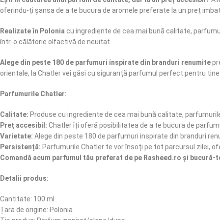
oferindu-ți șansa de a te bucura de aromele preferate la un preț imbat
Realizate în Polonia
cu ingrediente de cea mai bună calitate, parfumur
într-o călătorie olfactivă de neuitat.
Alege din peste 180 de parfumuri inspirate din branduri renumite
pre
orientale, la Chatler vei găsi cu siguranță parfumul perfect pentru tine
Parfumurile Chatler:
Calitate:
Produse cu ingrediente de cea mai bună calitate, parfumurile
Preț accesibil:
Chatler îți oferă posibilitatea de a te bucura de parfumu
Varietate:
Alege din peste 180 de parfumuri inspirate din branduri ren
Persistență:
Parfumurile Chatler te vor însoți pe tot parcursul zilei, of
Comandă acum parfumul tău preferat de pe Rasheed.ro și bucură-te 
Detalii produs:
Cantitate: 100 ml
Țara de origine: Polonia