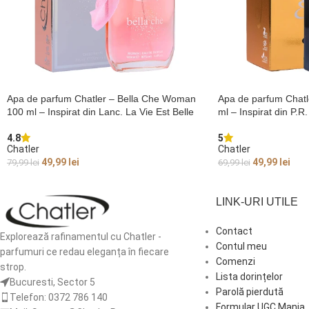
Apa de parfum Chatler – Bella Che Woman
Apa de parfum Chatl
100 ml – Inspirat din Lanc. La Vie Est Belle
ml – Inspirat din P.R.
4.8
5
Chatler
Chatler
49,99
lei
49,99
lei
79,99
lei
69,99
lei
ADAUGĂ ÎN COȘ
ADAUGĂ ÎN COȘ
LINK-URI UTILE
Contact
Explorează rafinamentul cu Chatler -
Contul meu
parfumuri ce redau eleganța în fiecare
Comenzi
strop.
Lista dorințelor
Bucuresti, Sector 5
Parolă pierdută
Telefon: 0372 786 140
Formular UGC Mania