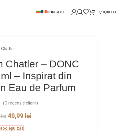
CONTACT
0
/
0,00
LEI
Chatler
m Chatler – DONC
l – Inspirat din
 Eau de Parfum
(O recenzie client)
49,99
lei
9
lei
Stoc epuizat