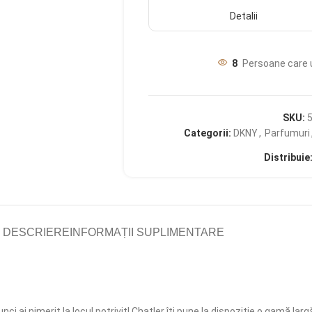
Detalii
8
Persoane care 
SKU:
Categorii:
DKNY
,
Parfumuri
Distribuie
DESCRIERE
INFORMAȚII SUPLIMENTARE
nci ai nimerit la locul potrivit! Chatler îți pune la dispoziție o gamă l