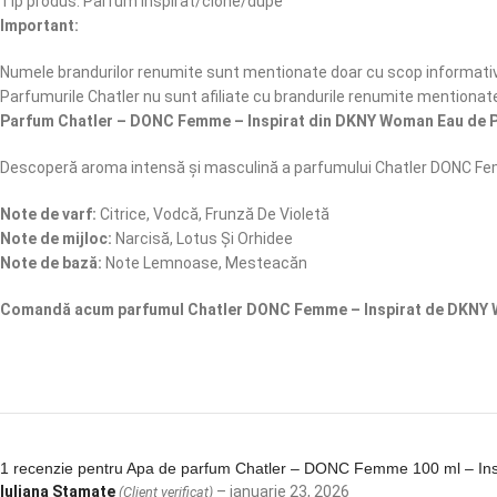
Tip produs: Parfum inspirat/clone/dupe
Important:
Numele brandurilor renumite sunt mentionate doar cu scop informativ,
Parfumurile Chatler nu sunt afiliate cu brandurile renumite mentionat
Parfum Chatler – DONC Femme – Inspirat din DKNY Woman Eau de 
Descoperă aroma intensă și masculină a parfumului Chatler DONC F
Note de varf:
Citrice, Vodcă, Frunză De Violetă
Note de mijloc:
Narcisă, Lotus Și Orhidee
Note de bază:
Note Lemnoase, Mesteacăn
Comandă acum parfumul Chatler DONC Femme – Inspirat de DKNY Wo
1 recenzie pentru
Apa de parfum Chatler – DONC Femme 100 ml – In
Iuliana Stamate
–
ianuarie 23, 2026
(Client verificat)