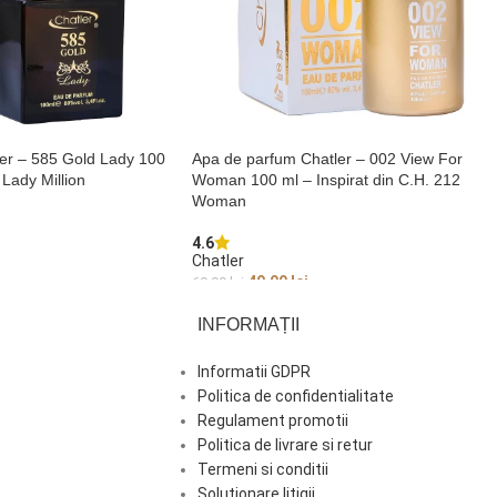
er – 585 Gold Lady 100
Apa de parfum Chatler – 002 View For
 Lady Million
Woman 100 ml – Inspirat din C.H. 212
Woman
4.6
Chatler
49,99
lei
69,99
lei
CITEȘTE MAI MULT
INFORMAȚII
Informatii GDPR
Politica de confidentialitate
Regulament promotii
Politica de livrare si retur
Termeni si conditii
Solutionare litigii