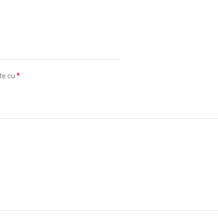
*
ate cu