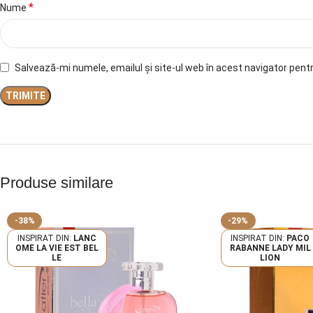
*
Nume
Salvează-mi numele, emailul și site-ul web în acest navigator pent
Produse similare
-38%
-29%
LANC
PACO
OME LA VIE EST BEL
RABANNE LADY MIL
LE
LION