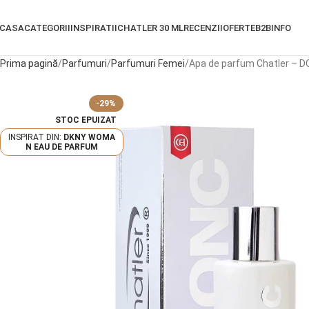
CASA
CATEGORII
INSPIRATII
CHATLER 30 ML
RECENZII
OFERTE
B2B
INFO
Prima pagină
Parfumuri
Parfumuri Femei
Apa de parfum Chatler – 
-29%
STOC EPUIZAT
DKNY WOMA
N EAU DE PARFUM