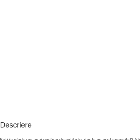
Descriere
Ești în căutarea unui parfum de calitate, dar la un preț accesibil?
Atu