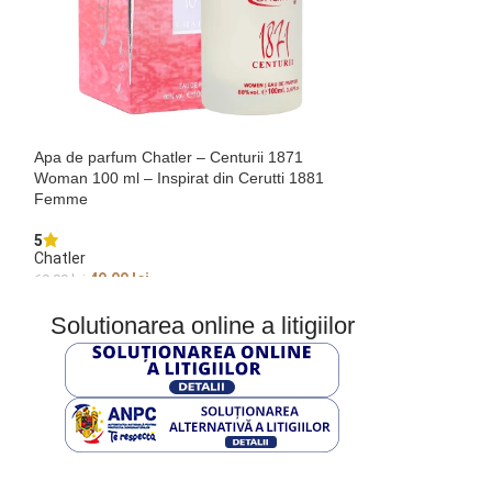
Apa de parfum Chatler – Centurii 1871
Apa de parfum Ch
Woman 100 ml – Inspirat din Cerutti 1881
100 ml – Inspirat 
Femme
5
Chatler
5
Chatler
49,99
lei
69,99
lei
49,99
lei
69,99
lei
ADAUGĂ ÎN COȘ
ADAUGĂ ÎN COȘ
Solutionarea online a litigiilor