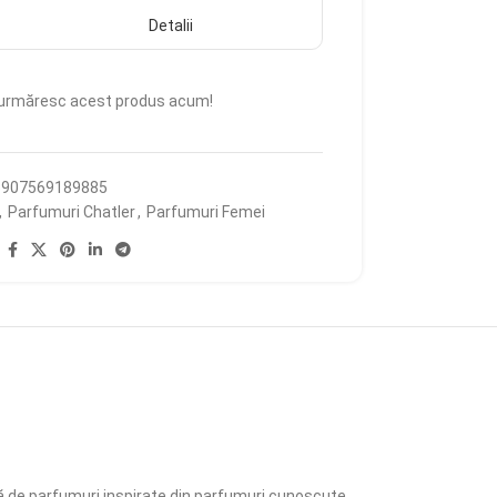
Detalii
urmăresc acest produs acum!
5907569189885
,
Parfumuri Chatler
,
Parfumuri Femei
:
argă de parfumuri inspirate din parfumuri cunoscute,