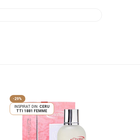
-29%
-29%
CERU
CH
TTI 1881 FEMME
TIAN DIOR DIOR
DICT