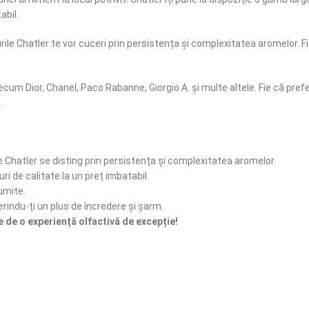
abil.
ile Chatler te vor cuceri prin persistența și complexitatea aromelor. F
cum Dior, Chanel, Paco Rabanne, Giorgio A. și multe altele. Fie că pref
.
 Chatler se disting prin persistența și complexitatea aromelor.
ri de calitate la un preț imbatabil.
umite.
erindu-ți un plus de încredere și șarm.
de o experiență olfactivă de excepție!