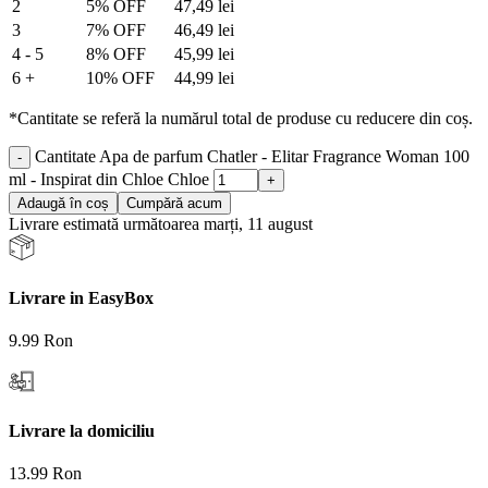
2
5% OFF
47,49
lei
3
7% OFF
46,49
lei
4 - 5
8% OFF
45,99
lei
6 +
10% OFF
44,99
lei
*Cantitate se referă la numărul total de produse cu reducere din coș.
Cantitate Apa de parfum Chatler - Elitar Fragrance Woman 100
ml - Inspirat din Chloe Chloe
Adaugă în coș
Cumpără acum
Livrare estimată următoarea marți, 11 august
Livrare in EasyBox
9.99 Ron
Livrare la domiciliu
13.99 Ron