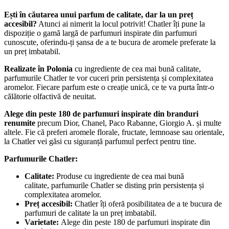
Ești în căutarea unui parfum de calitate, dar la un preț
accesibil?
Atunci ai nimerit la locul potrivit! Chatler îți pune la
dispoziție o gamă largă de parfumuri inspirate din parfumuri
cunoscute, oferindu-ți șansa de a te bucura de aromele preferate la
un preț imbatabil.
Realizate în Polonia
cu ingrediente de cea mai bună calitate,
parfumurile Chatler te vor cuceri prin persistența și complexitatea
aromelor. Fiecare parfum este o creație unică, ce te va purta într-o
călătorie olfactivă de neuitat.
Alege din peste 180 de parfumuri inspirate din branduri
renumite
precum Dior, Chanel, Paco Rabanne, Giorgio A. și multe
altele. Fie că preferi aromele florale, fructate, lemnoase sau orientale,
la Chatler vei găsi cu siguranță parfumul perfect pentru tine.
Parfumurile Chatler:
Calitate:
Produse cu ingrediente de cea mai bună
calitate, parfumurile Chatler se disting prin persistența și
complexitatea aromelor.
Preț accesibil:
Chatler îți oferă posibilitatea de a te bucura de
parfumuri de calitate la un preț imbatabil.
Varietate:
Alege din peste 180 de parfumuri inspirate din