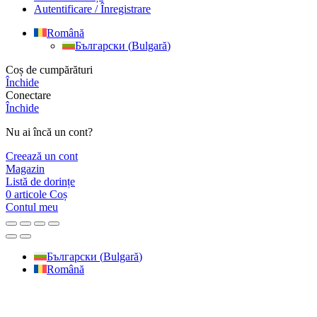
Autentificare / Înregistrare
Română
Български
(
Bulgară
)
Coș de cumpărături
Închide
Conectare
Închide
Nu ai încă un cont?
Creează un cont
Magazin
Listă de dorințe
0
articole
Coș
Contul meu
Български
(
Bulgară
)
Română