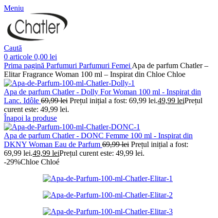
Meniu
Caută
0
articole
0,00
lei
Prima pagină
Parfumuri
Parfumuri Femei
Apa de parfum Chatler –
Elitar Fragrance Woman 100 ml – Inspirat din Chloe Chloe
Apa de parfum Chatler - Dolly For Woman 100 ml - Inspirat din
Lanc. Idôle
69,99
lei
Prețul inițial a fost: 69,99 lei.
49,99
lei
Prețul
curent este: 49,99 lei.
Înapoi la produse
Apa de parfum Chatler - DONC Femme 100 ml - Inspirat din
DKNY Woman Eau de Parfum
69,99
lei
Prețul inițial a fost:
69,99 lei.
49,99
lei
Prețul curent este: 49,99 lei.
-29%
Chloe Chloé