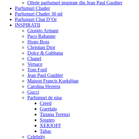
Oferte parfumuri inspirate din Jean Paul Gaultier
Parfumuri Chatler
Parfumuri Chatler 30 ml
Parfumuri Chat D’Or
INSPIRATII
Giorgio Armani
Paco Rabanne
Hugo Boss
Christian Dior
Dolce & Gabbana
Chanel
Versace
Tom Ford
Jean Paul Gaultier
Maison Francis Kurkdjian
Carolina Herrera
Gucci
Parfumuri de nisa
Creed
Guerlain
Tiziana Terenzi
Sospiro
XERJOFF
Tabac
Celebrity