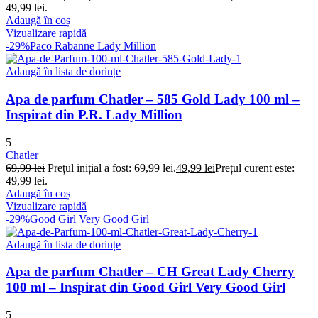
49,99 lei.
Adaugă în coș
Vizualizare rapidă
-29%
Paco Rabanne Lady Million
Adaugă în lista de dorințe
Apa de parfum Chatler – 585 Gold Lady 100 ml –
Inspirat din P.R. Lady Million
5
Chatler
69,99
lei
Prețul inițial a fost: 69,99 lei.
49,99
lei
Prețul curent este:
49,99 lei.
Adaugă în coș
Vizualizare rapidă
-29%
Good Girl Very Good Girl
Adaugă în lista de dorințe
Apa de parfum Chatler – CH Great Lady Cherry
100 ml – Inspirat din Good Girl Very Good Girl
5