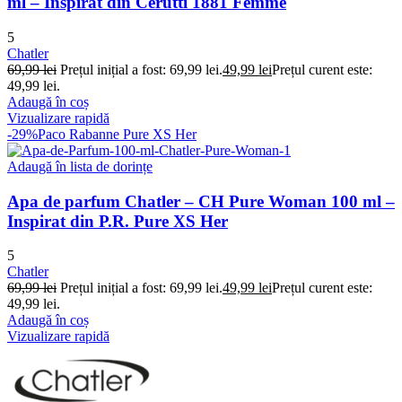
ml – Inspirat din Cerutti 1881 Femme
5
Chatler
69,99
lei
Prețul inițial a fost: 69,99 lei.
49,99
lei
Prețul curent este:
49,99 lei.
Adaugă în coș
Vizualizare rapidă
-29%
Paco Rabanne Pure XS Her
Adaugă în lista de dorințe
Apa de parfum Chatler – CH Pure Woman 100 ml –
Inspirat din P.R. Pure XS Her
5
Chatler
69,99
lei
Prețul inițial a fost: 69,99 lei.
49,99
lei
Prețul curent este:
49,99 lei.
Adaugă în coș
Vizualizare rapidă