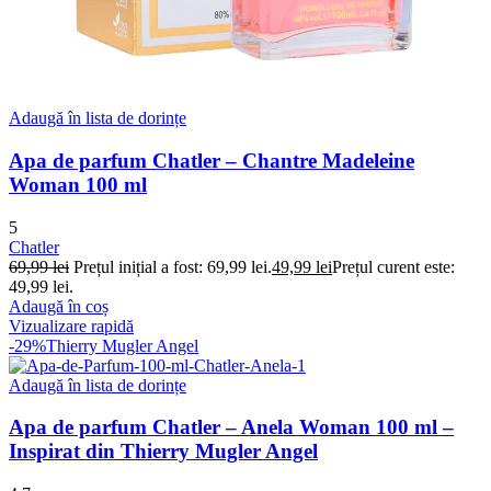
Adaugă în lista de dorințe
Apa de parfum Chatler – Chantre Madeleine
Woman 100 ml
5
Chatler
69,99
lei
Prețul inițial a fost: 69,99 lei.
49,99
lei
Prețul curent este:
49,99 lei.
Adaugă în coș
Vizualizare rapidă
-29%
Thierry Mugler Angel
Adaugă în lista de dorințe
Apa de parfum Chatler – Anela Woman 100 ml –
Inspirat din Thierry Mugler Angel