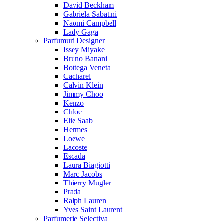
David Beckham
Gabriela Sabatini
Naomi Campbell
Lady Gaga
Parfumuri Designer
Issey Miyake
Bruno Banani
Bottega Veneta
Cacharel
Calvin Klein
Jimmy Choo
Kenzo
Chloe
Elie Saab
Hermes
Loewe
Lacoste
Escada
Laura Biagiotti
Marc Jacobs
Thierry Mugler
Prada
Ralph Lauren
Yves Saint Laurent
Parfumerie Selectiva