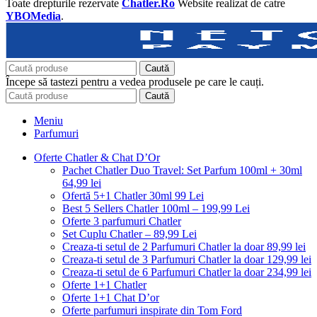
Toate drepturile rezervate
Chatler.Ro
Website realizat de catre
YBOMedia
.
Caută
Începe să tastezi pentru a vedea produsele pe care le cauți.
Caută
Meniu
Parfumuri
Oferte Chatler & Chat D’Or
Pachet Chatler Duo Travel: Set Parfum 100ml + 30ml
64,99 lei
Ofertă 5+1 Chatler 30ml 99 Lei
Best 5 Sellers Chatler 100ml – 199,99 Lei
Oferte 3 parfumuri Chatler
Set Cuplu Chatler – 89,99 Lei
Creaza-ti setul de 2 Parfumuri Chatler la doar 89,99 lei
Creaza-ti setul de 3 Parfumuri Chatler la doar 129,99 lei
Creaza-ti setul de 6 Parfumuri Chatler la doar 234,99 lei
Oferte 1+1 Chatler
Oferte 1+1 Chat D’or
Oferte parfumuri inspirate din Tom Ford