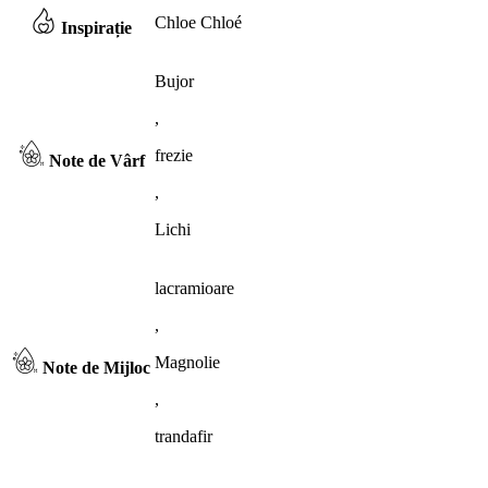
Chloe Chloé
Inspirație
Bujor
,
frezie
Note de Vârf
,
Lichi
lacramioare
,
Magnolie
Note de Mijloc
,
trandafir