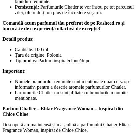
branduri renumite.
Persistență:
Parfumurile Chatler te vor însoți pe tot parcursul
zilei, oferindu-ți un plus de încredere și șarm.
Comandă acum parfumul tău preferat de pe Rasheed.ro și
bucură-te de o experiență olfactivă de excepție!
Detalii produs:
Cantitate: 100 ml
Țara de origine: Polonia
Tip produs: Parfum inspirat/clone/dupe
Important:
Numele brandurilor renumite sunt mentionate doar cu scop
informativ, pentru a descrie aromele parfumurilor Chatler.
Parfumurile Chatler nu sunt afiliate cu brandurile renumite
mentionate.
Parfum Chatler – Elitar Fragrance Woman – Inspirat din
Chloe Chloe
Descoperă aroma intensă și masculină a parfumului Chatler Elitar
Fragrance Woman, inspirat de Chloe Chloe.