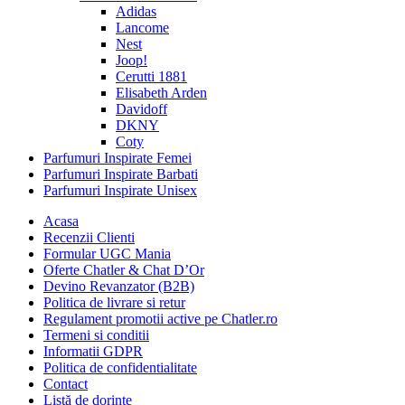
Adidas
Lancome
Nest
Joop!
Cerutti 1881
Elisabeth Arden
Davidoff
DKNY
Coty
Parfumuri Inspirate Femei
Parfumuri Inspirate Barbati
Parfumuri Inspirate Unisex
Acasa
Recenzii Clienti
Formular UGC Mania
Oferte Chatler & Chat D’Or
Devino Revanzator (B2B)
Politica de livrare si retur
Regulament promotii active pe Chatler.ro
Termeni si conditii
Informatii GDPR
Politica de confidentialitate
Contact
Listă de dorințe