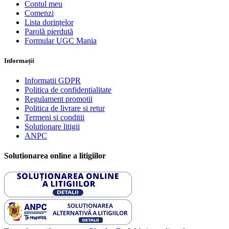
Contul meu
Comenzi
Lista dorințelor
Parolă pierdută
Formular UGC Mania
Informații
Informatii GDPR
Politica de confidentialitate
Regulament promotii
Politica de livrare si retur
Termeni si conditii
Solutionare litigii
ANPC
Solutionarea online a litigiilor