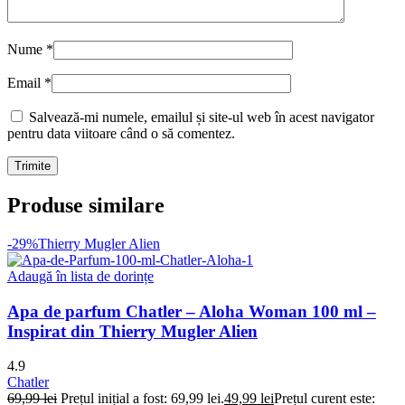
Nume
*
Email
*
Salvează-mi numele, emailul și site-ul web în acest navigator
pentru data viitoare când o să comentez.
Produse similare
-29%
Thierry Mugler Alien
Adaugă în lista de dorințe
Apa de parfum Chatler – Aloha Woman 100 ml –
Inspirat din Thierry Mugler Alien
4.9
Chatler
69,99
lei
Prețul inițial a fost: 69,99 lei.
49,99
lei
Prețul curent este: