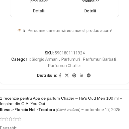
produselor
produselor
Detalii
Detalii
5
Persoane care urmăresc acest produs acum!
SKU:
5901801111924
Categorii:
Giorgio Armani
,
Parfumuri
,
Parfumuri Barbati
,
Parfumuri Chatler
Distribuie:
1 recenzie pentru
Apa de parfum Chatler – He’s Oud Men 100 ml –
Inspirat din G.A. You Out
Iliescu-Floroiu Neli-Teodora
–
octombrie 17, 2025
(Client verificat)
Deosebit