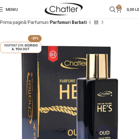
0
MENIU
0,00
LE
Prima pagină
Parfumuri
Parfumuri Barbati
-29%
GIORGIO
A. YOU OUT