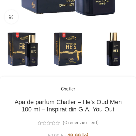
Click pentru a mări
Chatler
Apa de parfum Chatler – He’s Oud Men
100 ml – Inspirat din G.A. You Out
(O recenzie client)
49,99
lei
69,99
lei