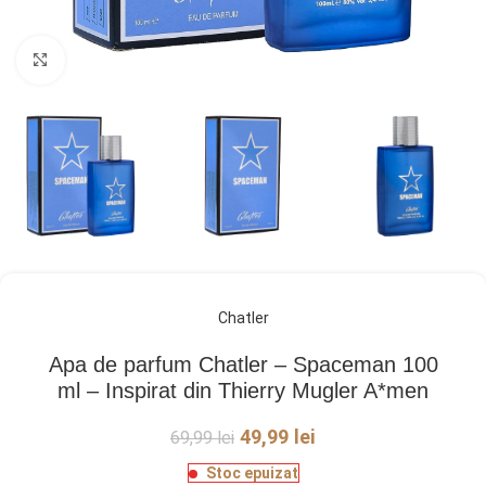
Click pentru a mări
Chatler
Apa de parfum Chatler – Spaceman 100
ml – Inspirat din Thierry Mugler A*men
49,99
lei
69,99
lei
Stoc epuizat