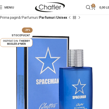
0
MENIU
0,00
LE
Prima pagină
Parfumuri
Parfumuri Unisex
-29%
STOC EPUIZAT
THIERRY
MUGLER A*MEN