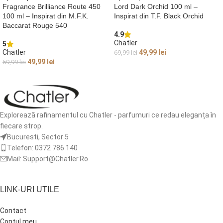
Fragrance Brilliance Route 450
Lord Dark Orchid 100 ml –
100 ml – Inspirat din M.F.K.
Inspirat din T.F. Black Orchid
Baccarat Rouge 540
4.9
Chatler
5
Chatler
49,99
lei
69,99
lei
49,99
lei
59,99
lei
ADAUGĂ ÎN COȘ
ADAUGĂ ÎN COȘ
Explorează rafinamentul cu Chatler - parfumuri ce redau eleganța în
fiecare strop.
Bucuresti, Sector 5
Telefon: 0372 786 140
Mail: Support@Chatler.Ro
LINK-URI UTILE
Contact
Contul meu